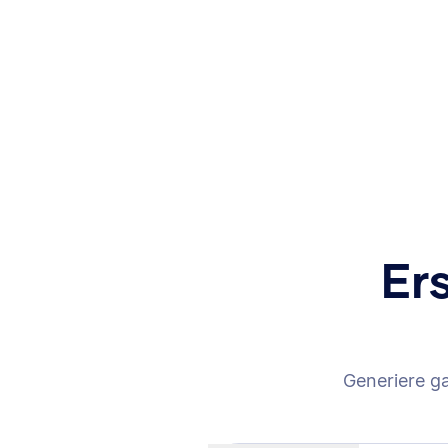
Er
Generiere g