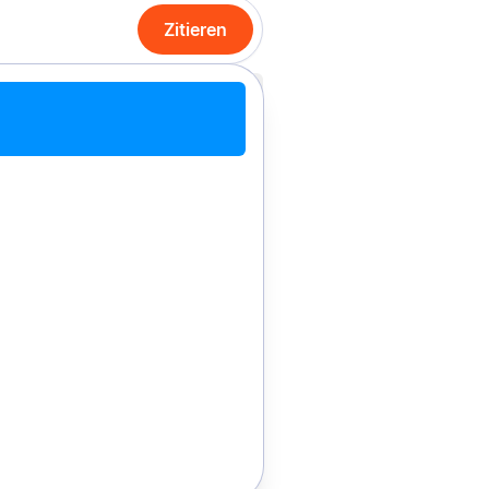
Zitieren
it Chrome zitieren
Manuell zitieren