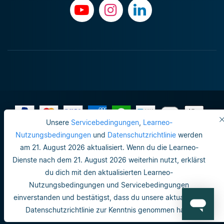
Unsere
Servicebedingungen
,
Learneo-
Impressum
Nutzungsbedingungen
und
Datenschutzrichtlinie
werden
am 21. August 2026 aktualisiert. Wenn du die Learneo-
Datenschutzrichtlinie
Dienste nach dem 21. August 2026 weiterhin nutzt, erklärst
Do not sell or share my personal info
du dich mit den aktualisierten Learneo-
Nutzungsbedingungen und Servicebedingungen
Nutzungsbedingungen
einverstanden und bestätigst, dass du unsere aktualisierte
Datenschutzrichtlinie
Datenschutzrichtlinie zur Kenntnis genommen hast.