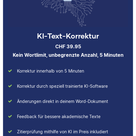
Fachgebiet dazulernt.
Buches gesammelt.
Neben ihrer Arbeit als
Scribbr-Korrektorin
arbeitet Verena in der
Interior-Design-
Yasemin
KI-Text-Korrektur
Branche.
CHF 39.95
Kein Wortlimit, unbegrenzte Anzahl, 5 Minuten
Jonathan
Korrektur innerhalb von 5 Minuten
Yasemin hat Romanistik
und
Korrektur durch speziell trainierte KI-Software
Wirtschaftskommunikation
studiert. Bei Scribbr
Änderungen direkt in deinem Word-Dokument
unterstützt sie
Studierende nicht nur als
Jonathan hat
Feedback für bessere akademische Texte
Lektorin, sondern auch
Musiktheorie und
durch das Schreiben
Kulturwissenschaften
Zitierprüfung mithilfe von KI im Preis inkludiert
hilfreicher Artikel für
studiert und arbeitet