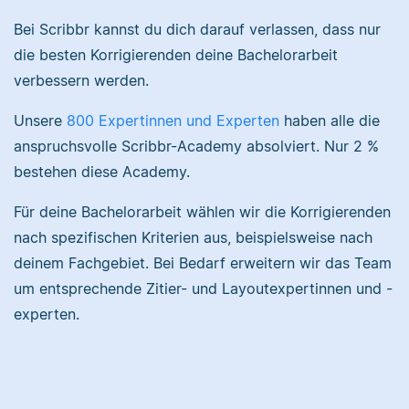
und Musikerziehung
Bei Scribbr kannst du dich darauf verlassen, dass nur
studiert, arbeitet als
die besten Korrigierenden deine Bachelorarbeit
Senior-Korrektorin für
Sebastian hat
verbessern werden.
Scribbr und begeistert
Filmwissenschaften
sich für alles, was mit
studiert und liest als
Unsere
800 Expertinnen und Experten
haben alle die
Sprache zu tun hat.
Lektor am liebsten
Arbeiten über Literatur
anspruchsvolle Scribbr-Academy absolviert. Nur 2 %
oder Physik.
bestehen diese Academy.
Albert
Für deine Bachelorarbeit wählen wir die Korrigierenden
nach spezifischen Kriterien aus, beispielsweise nach
Verena
deinem Fachgebiet. Bei Bedarf erweitern wir das Team
um entsprechende Zitier- und Layoutexpertinnen und -
experten.
Albert hat Deutsch
und Geschichte
studiert und mag an
Verena hat BWL
seiner Arbeit als
studiert und ihre