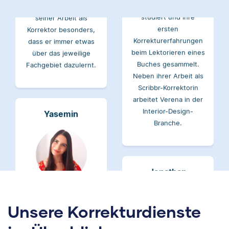
Korrektor besonders,
ersten
dass er immer etwas
Korrekturerfahrungen
über das jeweilige
beim Lektorieren eines
Fachgebiet dazulernt.
Buches gesammelt.
Neben ihrer Arbeit als
Scribbr-Korrektorin
arbeitet Verena in der
Interior-Design-
Yasemin
Branche.
Jonathan
Yasemin hat Romanistik
und
Wirtschaftskommunikation
Unsere Korrekturdienste
studiert. Bei Scribbr
unterstützt sie