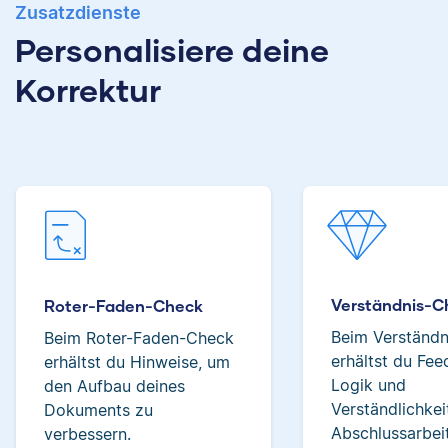
Albert hat Deutsch
Zusatzdienste
und Geschichte
Personalisiere deine
studiert und mag an
Verena hat BWL
Korrektur
seiner Arbeit als
studiert und ihre
Korrektor besonders,
ersten
dass er immer etwas
Korrekturerfahrungen
über das jeweilige
beim Lektorieren eines
Fachgebiet dazulernt.
Buches gesammelt.
Neben ihrer Arbeit als
Scribbr-Korrektorin
arbeitet Verena in der
Interior-Design-
Yasemin
Branche.
Verständnis-C
Roter-Faden-Check
Beim Verständ
Beim Roter-Faden-Check
erhältst du Fe
erhältst du Hinweise, um
Jonathan
Logik und
den Aufbau deines
Verständlichkei
Dokuments zu
Yasemin hat Romanistik
Abschlussarbeit
verbessern.
und