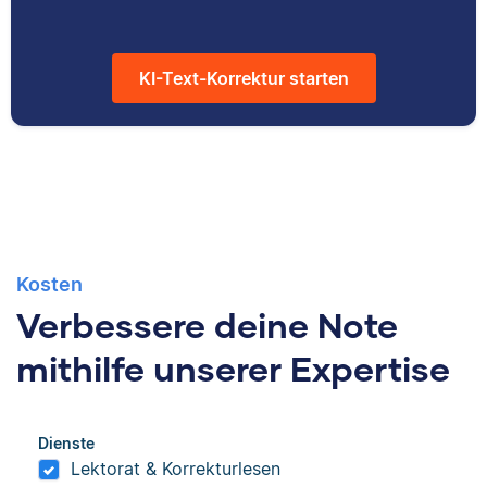
unsere
neben seiner
Wissensdatenbank.
freiberuflichen
Tätigkeit für Scribbr
KI-Text-Korrektur starten
auch als Lektor an
einer Kunstuniversität.
Kosten
Verbessere deine Note
mithilfe unserer Expertise
Dienste
Lektorat & Korrekturlesen