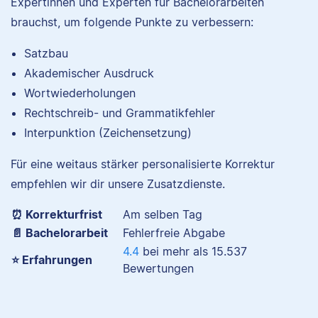
Expertinnen und Experten für Bachelorarbeiten
brauchst, um folgende Punkte zu verbessern:
Satzbau
Nina hat Germanistik
und Musikerziehung
Akademischer Ausdruck
studiert, arbeitet als
Wortwiederholungen
Senior-Korrektorin für
Rechtschreib- und Grammatikfehler
Scribbr und begeistert
Interpunktion (Zeichensetzung)
sich für alles, was mit
Sprache zu tun hat.
Für eine weitaus stärker personalisierte Korrektur
empfehlen wir dir unsere Zusatzdienste.
⏰ Korrekturfrist
Am selben Tag
Albert
📄 Bachelorarbeit
Fehlerfreie Abgabe
4.4
bei mehr als
15.537
Verena
⭐ Erfahrungen
Bewertungen