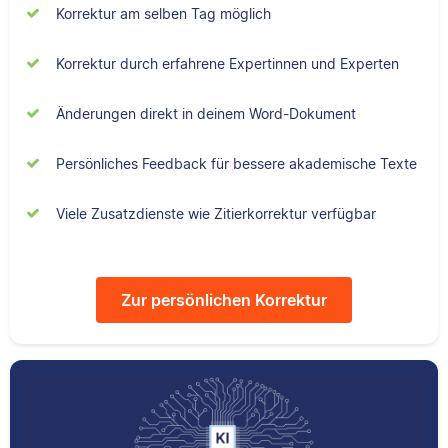
Scribbr und begeistert
Filmwissenschaften
Korrektur am selben Tag möglich
sich für alles, was mit
studiert und liest als
Sprache zu tun hat.
Lektor am liebsten
Korrektur durch erfahrene Expertinnen und Experten
Arbeiten über Literatur
oder Physik.
Änderungen direkt in deinem Word-Dokument
Albert
Persönliches Feedback für bessere akademische Texte
Verena
Viele Zusatzdienste wie Zitierkorrektur verfügbar
Albert hat Deutsch
Zur persönlichen Korrektur
und Geschichte
studiert und mag an
Verena hat BWL
seiner Arbeit als
studiert und ihre
Korrektor besonders,
ersten
dass er immer etwas
Korrekturerfahrungen
über das jeweilige
beim Lektorieren eines