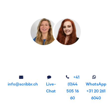
+41
info@scribbr.ch
Live-
(0)44
WhatsApp
Chat
505 16
+31 20 261
60
6040