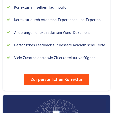
Sebastian hat
Filmwissenschaften
Korrektur am selben Tag möglich
studiert und liest als
Lektor am liebsten
Korrektur durch erfahrene Expertinnen und Experten
Arbeiten über Literatur
Daniela hat Geografie,
oder Physik.
Änderungen direkt in deinem Word-Dokument
Geologie und
Psychologie studiert.
An ihrer Tätigkeit für
Persönliches Feedback für bessere akademische Texte
Scribbr liebt sie
besonders, dass sie
Viele Zusatzdienste wie Zitierkorrektur verfügbar
ihrer Leidenschaft für
Sprache sowie
Wissenschaft
Zur persönlichen Korrektur
nachgehen kann.
Yasemin