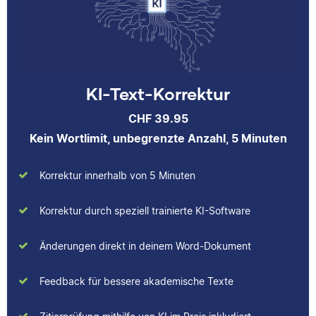
Yasemin hat Romanistik
KI-Text-Korrektur
und
Wirtschaftskommunikation
CHF 39.95
studiert. Bei Scribbr
Kein Wortlimit, unbegrenzte Anzahl, 5 Minuten
unterstützt sie
Studierende nicht nur als
Korrektur innerhalb von 5 Minuten
Lektorin, sondern auch
durch das Schreiben
hilfreicher Artikel für
Korrektur durch speziell trainierte KI-Software
unsere
Wissensdatenbank.
Änderungen direkt in deinem Word-Dokument
Feedback für bessere akademische Texte