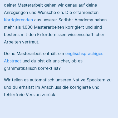
Daniela hat Geografie,
deiner Masterarbeit gehen wir genau auf deine
Geologie und
Anregungen und Wünsche ein. Die erfahrensten
Psychologie studiert.
An ihrer Tätigkeit für
Korrigierenden
aus unserer Scribbr-Academy haben
Scribbr liebt sie
mehr als 1.000 Masterarbeiten korrigiert und sind
Sebastian hat
besonders, dass sie
bestens mit den Erfordernissen wissenschaftlicher
Filmwissenschaften
ihrer Leidenschaft für
studiert und liest als
Arbeiten vertraut.
Sprache sowie
Lektor am liebsten
Wissenschaft
Arbeiten über Literatur
Deine Masterarbeit enthält ein
englischsprachiges
nachgehen kann.
oder Physik.
Abstract
und du bist dir unsicher, ob es
grammatikalisch korrekt ist?
Wir teilen es automatisch unseren Native Speakern zu
Yasemin
Maxim
und du erhältst im Anschluss die korrigierte und
fehlerfreie Version zurück.