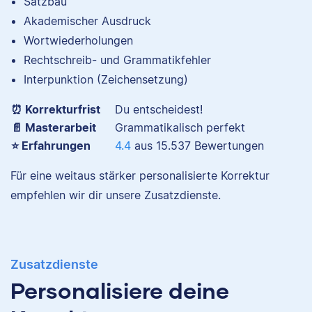
Satzbau
besonders, dass sie
Akademischer Ausdruck
ihrer Leidenschaft für
Wortwiederholungen
Sebastian
Sprache sowie
Wissenschaft
Rechtschreib- und Grammatikfehler
nachgehen kann.
Interpunktion (Zeichensetzung)
⏰ Korrekturfrist
Du entscheidest!
📄 Masterarbeit
Grammatikalisch perfekt
Yasemin
⭐ Erfahrungen
4.4
aus
15.537
Bewertungen
Sebastian hat
Filmwissenschaften
Für eine weitaus stärker personalisierte Korrektur
studiert und liest als
empfehlen wir dir unsere Zusatzdienste.
Lektor am liebsten
Arbeiten über Literatur
oder Physik.
Yasemin hat Romanistik
und
Zusatzdienste
Wirtschaftskommunikation
Personalisiere deine
Maxim
studiert. Bei Scribbr
unterstützt sie