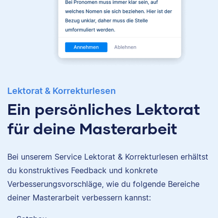
Korrektorin schätzt sie
besonders die
Abwechslung und
Breite an
Themengebieten.
Samantha
Lektorat & Korrekturlesen
Daniela
Ein persönliches Lektorat
für deine Masterarbeit
I researched at
Bei unserem Service Lektorat & Korrekturlesen erhältst
Harvard, taught
English with Fulbright
Daniela hat Geografie,
du konstruktives Feedback und konkrete
in Peru, and earned a
Geologie und
Verbesserungsvorschläge, wie du folgende Bereiche
master's degree from
Psychologie studiert.
deiner Masterarbeit verbessern kannst:
John Hopkins.
An ihrer Tätigkeit für
Scribbr liebt sie