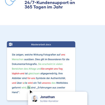
24/7-Kundensupport an
365 Tagen im Jahr
Sabrina
Sabrina hat
Biowissenschaften
studiert und
begeistert sich neben
Sprache für alles, was
mit Natur und
Naturwissenschaften
zu tun hat. Als