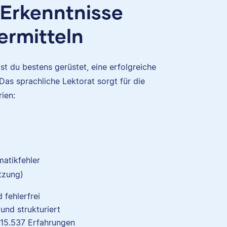
 Erkenntnisse
vermitteln
t du bestens gerüstet, eine erfolgreiche
Das sprachliche Lektorat sorgt für die
ien:
atikfehler
tzung)
 fehlerfrei
 und
iert
 und strukturiert
Nina
er
15.537
Erfahrungen