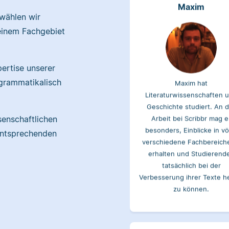
 wählen wir
einem Fachgebiet
Maxim hat
pertise unserer
Literaturwissenschaften 
grammatikalisch
Geschichte studiert. An 
Arbeit bei Scribbr mag e
besonders, Einblicke in völ
senschaftlichen
verschiedene Fachbereich
entsprechenden
erhalten und Studierend
tatsächlich bei der
Verbesserung ihrer Texte h
zu können.
Albert