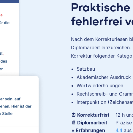
Praktische
fehlerfrei 
Nach dem Korrekturlesen bis
Diplomarbeit einzureichen. 
Korrektur folgender Kategor
Satzbau
Jonathan
Akademischer Ausdruck
Wortwiederholungen
Rechtschreib- und Gramm
Interpunktion (Zeichense
⏰ Korrekturfrist
12 h und
Jonathan hat Musiktheorie
Kulturwissenschaften stud
📄 Diplomarbeit
Präzise
und arbeitet neben sein
⭐ Erfahrungen
4.4
aus