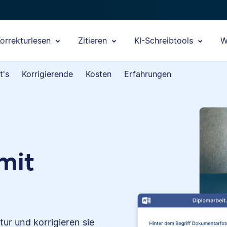
orrekturlesen
Zitieren
KI-Schreibtools
W
t's
Korrigierende
Kosten
Erfahrungen
mit
tur und korrigieren sie