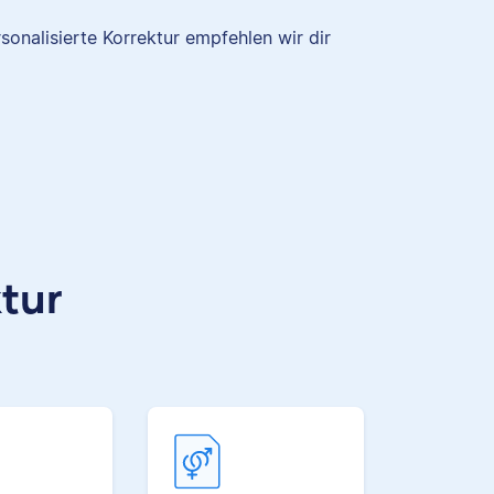
ür
einer
rsonalisierte Korrektur empfehlen wir dir
Nina hat Germanistik und
Musikerziehung studiert,
arbeitet als Senior-Korrektorin
für Scribbr und begeistert sich
für alles, was mit Sprache zu tun
hat.
ktur
und
Sebastian
der
r
lig
e zu
en