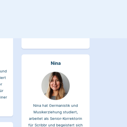
gesammelt. Neben ihrer Arbeit
als Scribbr-Korrektorin arbeitet
Verena in der Interiordesign-
Branche.
Nina
 und
iert
er
ür
einer
Nina hat Germanistik und
Musikerziehung studiert,
arbeitet als Senior-Korrektorin
für Scribbr und begeistert sich
für alles, was mit Sprache zu tun
hat.