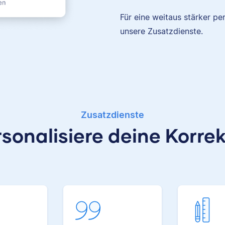
freiberuflichen Tätigkeit f
Scribbr auch als Lektor an 
Für eine weitaus stärker pe
Kunstuniversität.
unsere Zusatzdienste.
Maxim
Zusatzdienste
sonalisiere deine Korre
Maxim hat
Literaturwissenschaften 
Geschichte studiert. An 
Arbeit bei Scribbr mag e
besonders, Einblicke in völ
verschiedene Fachbereich
erhalten und Studierend