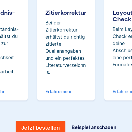
tatsächlich bei der
Verbesserung ihrer Texte h
dnis-
Zitierkorrektur
Layou
zu können.
Check
Bei der
tändnis-
Beim La
Zitierkorrektur
ältst du
Check er
erhältst du richtig
 zur
deine
zitierte
Albert
d
Abschlus
Quellenangaben
ichkeit
eine per
und ein perfektes
Formatie
Literaturverzeichn
arbeit.
is.
Albert hat Deutsch und
ehr
Erfahre mehr
Erfahre 
Geschichte studiert und ma
seiner Arbeit als Korrekt
besonders, dass er immer 
über das jeweilige Fachge
dazu lernt.
Beispiel anschauen
Jetzt bestellen