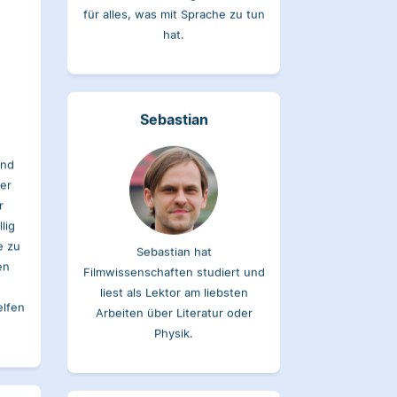
Sebastian
und
der
r
lig
e zu
Sebastian hat
en
Filmwissenschaften studiert und
liest als Lektor am liebsten
elfen
Arbeiten über Literatur oder
Physik.
Verena