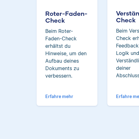
Verstän
Roter-Faden-
Check
Check
Beim Vers
Beim Roter-
Check erh
Faden-Check
Feedback
erhältst du
Logik un
Hinweise, um den
Verständl
Aufbau deines
deiner
Dokuments zu
Abschluss
verbessern.
Erfahre mehr
Erfahre m