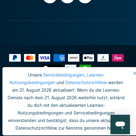
Unsere
Servicebedingungen
,
Learneo-
Impressum
Nutzungsbedingungen
und
Datenschutzrichtlinie
werden
am 21. August 2026 aktualisiert. Wenn du die Learneo-
Datenschutzrichtlinie
Dienste nach dem 21. August 2026 weiterhin nutzt, erklärst
Do not sell or share my personal info
du dich mit den aktualisierten Learneo-
Nutzungsbedingungen und Servicebedingungen
Nutzungsbedingungen
einverstanden und bestätigst, dass du unsere aktualisierte
Datenschutzrichtlinie
Datenschutzrichtlinie zur Kenntnis genommen hast.