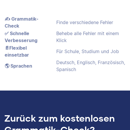
✍️ Grammatik-
Finde verschiedene Fehler
Check
✅ Schnelle
Behebe alle Fehler mit einem
Verbesserung
Klick
📄Flexibel
Für Schule, Studium und Job
einsetzbar
Deutsch, Englisch, Französisch,
🌎 Sprachen
Spanisch
Zurück zum kostenlosen
Grammatik-Check?