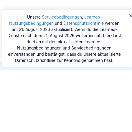
Unsere
Servicebedingungen
,
Learneo-
Nutzungsbedingungen
und
Datenschutzrichtlinie
werden
am 21. August 2026 aktualisiert. Wenn du die Learneo-
Dienste nach dem 21. August 2026 weiterhin nutzt, erklärst
du dich mit den aktualisierten Learneo-
Nutzungsbedingungen und Servicebedingungen
einverstanden und bestätigst, dass du unsere aktualisierte
Datenschutzrichtlinie zur Kenntnis genommen hast.
Spare Zeit beim Zitieren
Du musst nie wieder viel Zeit darauf verwenden,
dir den Kopf über die richtige Zitierweise zu
zerbrechen. Mit den Scribbr-Generatoren kannst