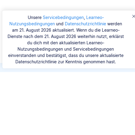
Unsere
Servicebedingungen
,
Learneo-
Nutzungsbedingungen
und
Datenschutzrichtlinie
werden
am 21. August 2026 aktualisiert. Wenn du die Learneo-
Dienste nach dem 21. August 2026 weiterhin nutzt, erklärst
du dich mit den aktualisierten Learneo-
Nutzungsbedingungen und Servicebedingungen
einverstanden und bestätigst, dass du unsere aktualisierte
Datenschutzrichtlinie zur Kenntnis genommen hast.
Spare Zeit beim Zitieren
Du musst nie wieder viel Zeit darauf verwenden,
dir den Kopf über die richtige Zitierweise zu
zerbrechen. Mit den Scribbr-Generatoren kannst