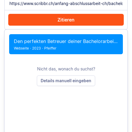
Zitieren
Mit Chrome zitieren
Manuell zitieren
Den perfekten Betreuer deiner Bachelorarbeit finden &#8211; So geht’s
Webseite
·
2023
·
Pfeiffer
Nicht das, wonach du suchst?
Details manuell eingeben