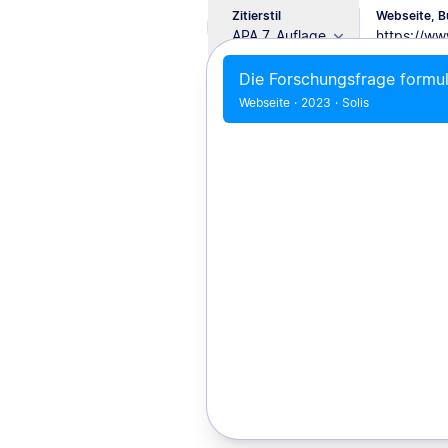
Zitierstil
Webseite, Bu
APA 7. Auflage
Die Forschungsfrage formuli
Webseite
·
2023
·
Solis