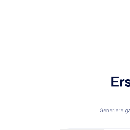
Er
Generiere g