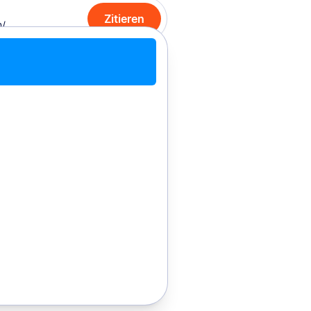
Zitieren
it Chrome zitieren
Manuell zitieren