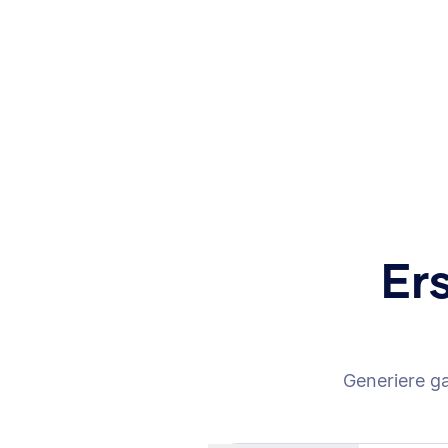
Er
Generiere g