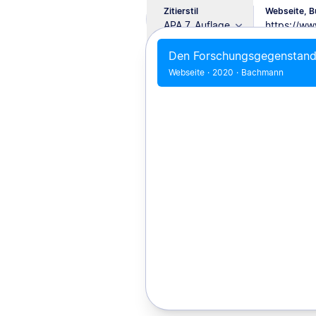
Zitierstil
Webseite, Bu
APA 7. Auflage
Den Forschungsgegenstand
Webseite
·
2020
·
Bachmann