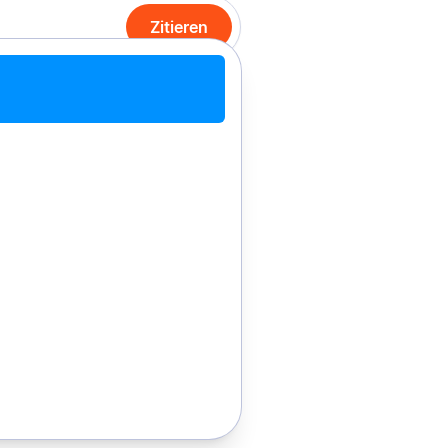
Zitieren
it Chrome zitieren
Manuell zitieren