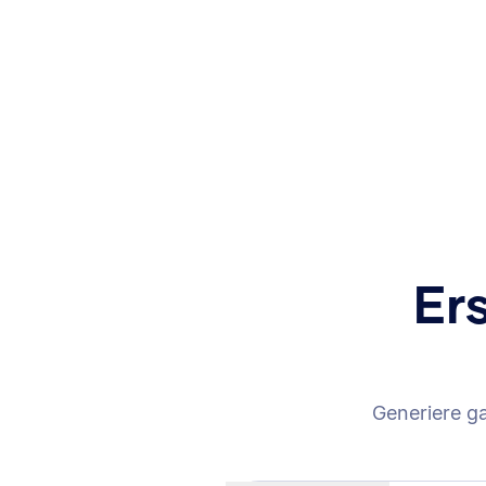
Er
Generiere g