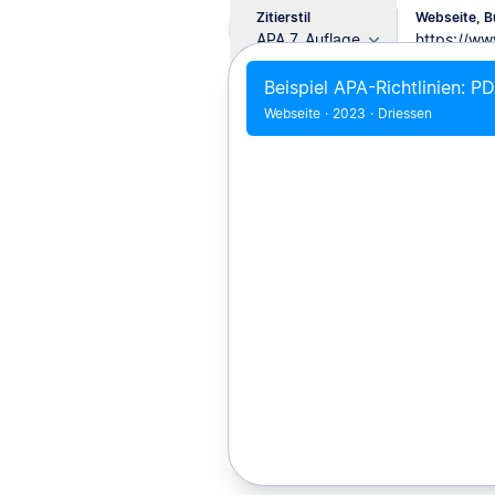
Zitierstil
Webseite, Bu
APA 7. Auflage
Beispiel APA-Richtlinien: 
Webseite
·
2023
·
Driessen