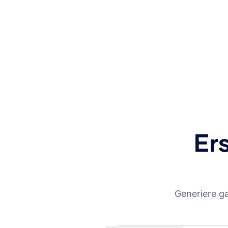
Er
Generiere g