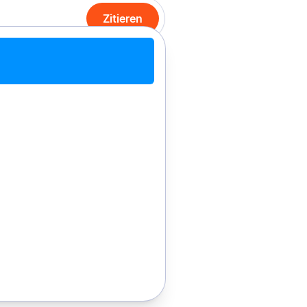
Zitieren
it Chrome zitieren
Manuell zitieren