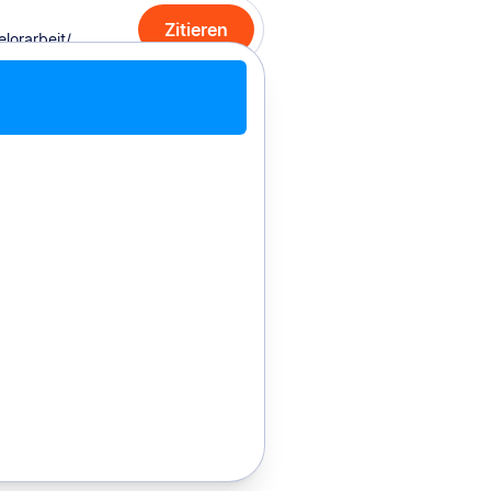
Zitieren
it Chrome zitieren
Manuell zitieren