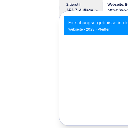
Zitierstil
Webseite, Bu
APA 7. Auflage
Forschungsergebnisse in de
Webseite
·
2023
·
Pfeiffer