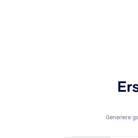
Er
Generiere g