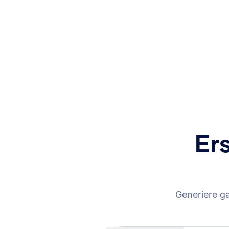
Er
Generiere g