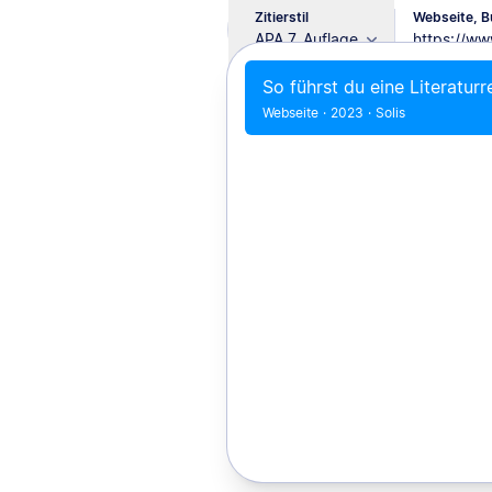
Zitierstil
Webseite, Bu
APA 7. Auflage
So führst du eine Literatur
Webseite
·
2023
·
Solis