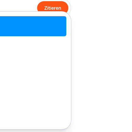
Zitieren
it Chrome zitieren
Manuell zitieren