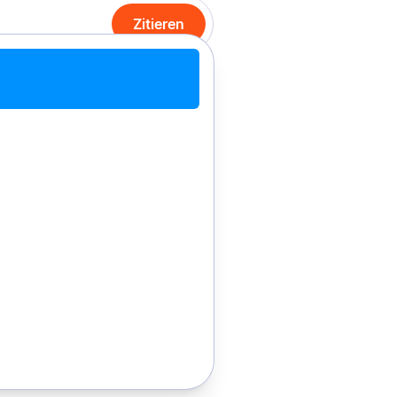
Zitieren
it Chrome zitieren
Manuell zitieren