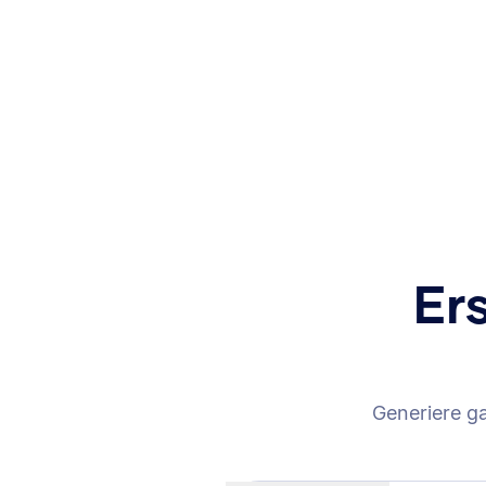
Er
Generiere g