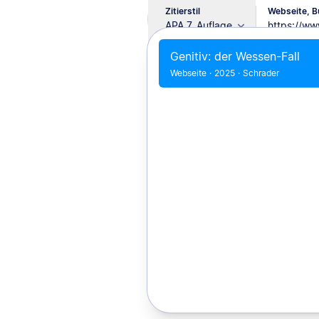
Zitierstil
Webseite, Bu
APA 7. Auflage
Genitiv: der Wessen-Fall
Webseite
·
2025
·
Schrader