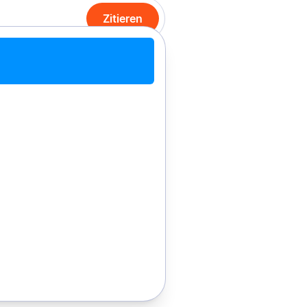
Zitieren
it Chrome zitieren
Manuell zitieren