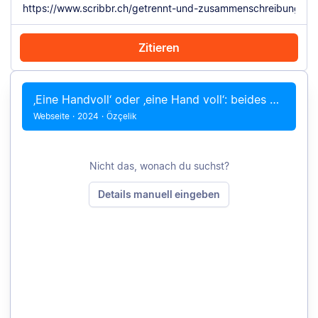
Zitieren
Mit Chrome zitieren
Manuell zitieren
‚Eine Handvoll‘ oder ‚eine Hand voll‘: beides möglich
Webseite
·
2024
·
Özçelik
Nicht das, wonach du suchst?
Details manuell eingeben