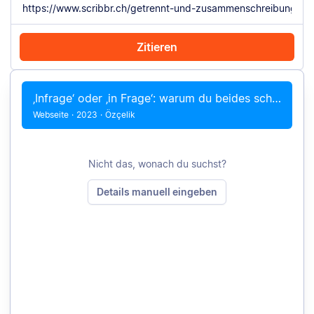
Zitieren
Mit Chrome zitieren
Manuell zitieren
‚Infrage‘ oder ‚in Frage‘: warum du beides schreiben kannst
Webseite
·
2023
·
Özçelik
Nicht das, wonach du suchst?
Details manuell eingeben