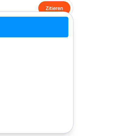
Zitieren
it Chrome zitieren
Manuell zitieren