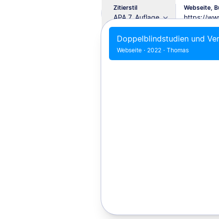
Zitierstil
Webseite, Bu
APA 7. Auflage
Doppelblindstudien und Ve
Webseite
·
2022
·
Thomas