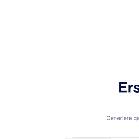
Er
Generiere g