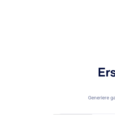
Er
Generiere g