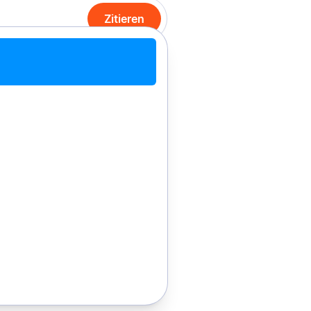
Zitieren
it Chrome zitieren
Manuell zitieren