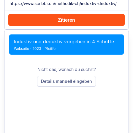
Zitieren
Mit Chrome zitieren
Manuell zitieren
Induktiv und deduktiv vorgehen in 4 Schritten – So geht&#8217;s!
Webseite
·
2023
·
Pfeiffer
Nicht das, wonach du suchst?
Details manuell eingeben