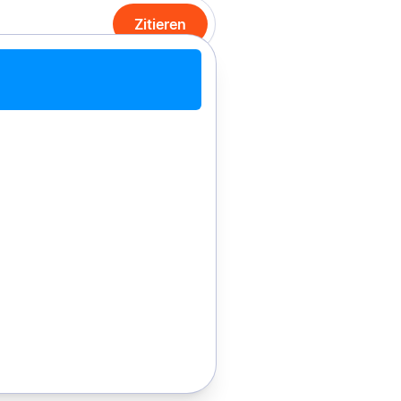
Zitieren
it Chrome zitieren
Manuell zitieren