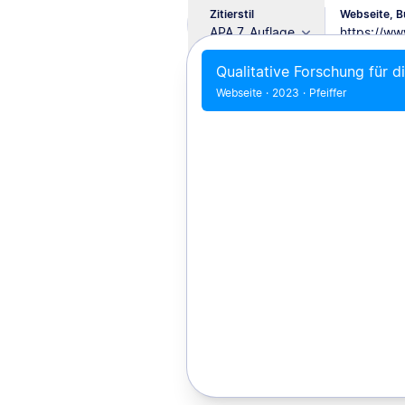
Zitierstil
Webseite, Bu
APA 7. Auflage
Qualitative Forschung für d
Webseite
·
2023
·
Pfeiffer