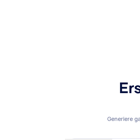
Er
Generiere g