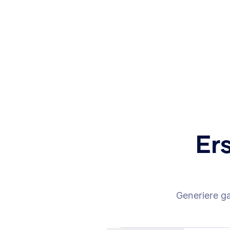
Er
Generiere g