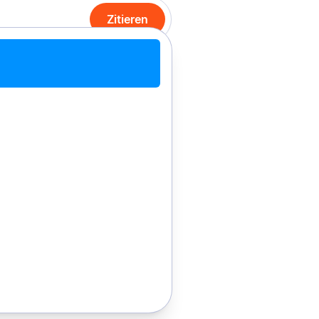
Zitieren
it Chrome zitieren
Manuell zitieren