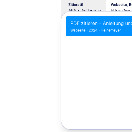
Zitierstil
Webseite, Bu
APA 7. Auflage
PDF zitieren – Anleitung un
Webseite
·
2024
·
Heinemeyer