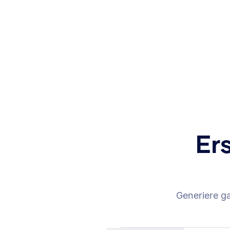
Er
Generiere g