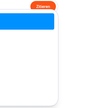
Zitieren
it Chrome zitieren
Manuell zitieren