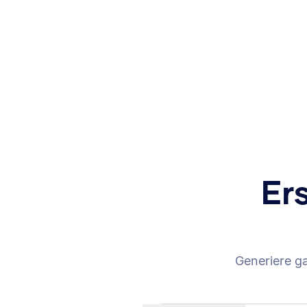
Er
Generiere g