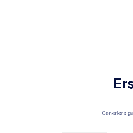
Er
Generiere g