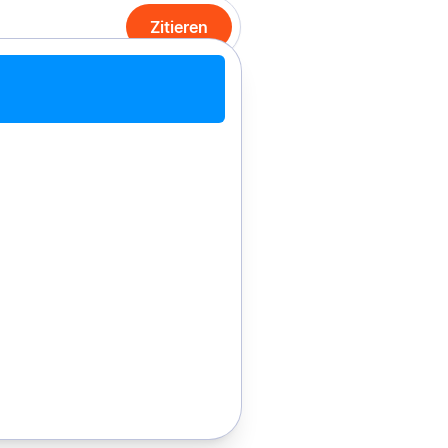
Zitieren
it Chrome zitieren
Manuell zitieren