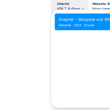
Zitierstil
Webseite, Bu
APA 7. Auflage
Anapher – Beispiele und Wi
Webseite
·
2024
·
Özçelik