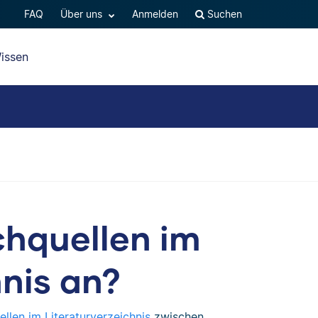
FAQ
Über uns
Anmelden
Suchen
issen
chquellen im
hnis an?
llen im Literaturverzeichnis
zwischen