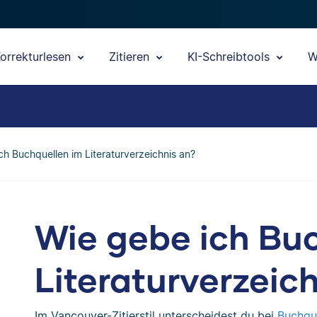
orrekturlesen
Zitieren
KI-Schreibtools
W
ch Buchquellen im Literaturverzeichnis an?
Wie gebe ich Bu
Literaturverzeic
Im Vancouver-Zitierstil unterscheidest du bei
Buchque