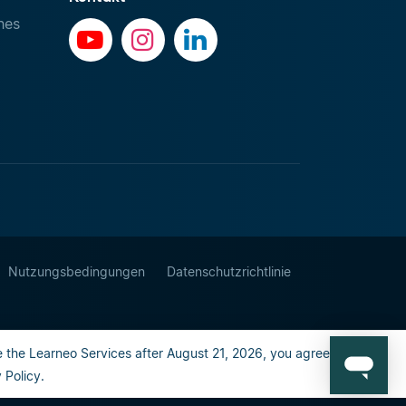
hes
Nutzungsbedingungen
Datenschutzrichtlinie
 the Learneo Services after August 21, 2026, you agree to the
Policy.