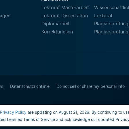
Lektorat Masterarbeit
Wissenschaftlic
ragen
Lektorat Dissertation
Lektorat
Diplomarbeit
Plagiatsprüfung
Korrekturlesen
Plagiatsprüfung
um
Datenschutzrichtlinie
Do not sell or share my personal info
Privacy Policy
are updating on August 21, 2026. By continuing to use
ed Learneo Terms of Service and acknowledge our updated Privacy 