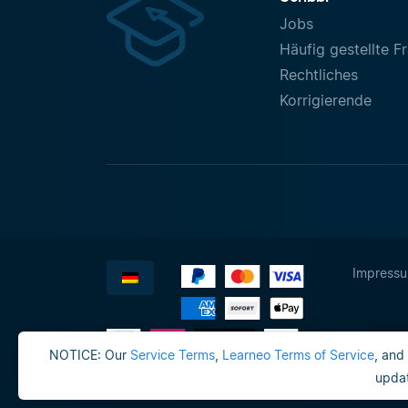
Jobs
Häufig gestellte F
Rechtliches
Korrigierende
Impress
NOTICE: Our
Service Terms
,
Learneo Terms of Service
, and
updat