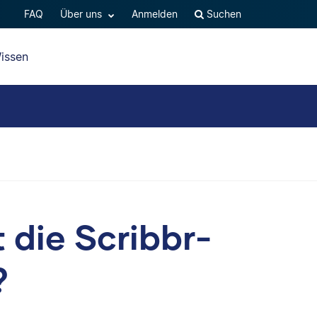
FAQ
Über uns
Anmelden
Suchen
issen
 die Scribbr-
?