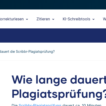
orrekturlesen
Zitieren
KI-Schreibtools
W
dauert die Scribbr-Plagiatsprüfung?
Wie lange dauert
Plagiatsprüfung
Die
Scribbr-Plagiatsprüfung
dauert ca. 10 Minuten.