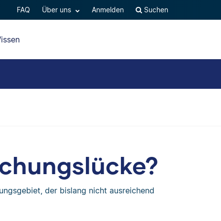
FAQ
Über uns
Anmelden
Suchen
issen
schungslücke?
hungsgebiet, der bislang nicht ausreichend