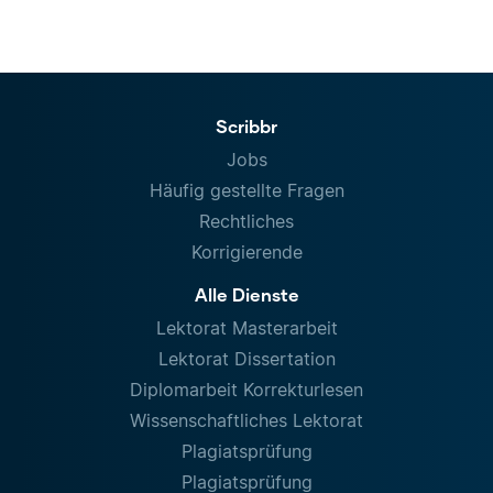
Scribbr
Jobs
Häufig gestellte Fragen
Rechtliches
Korrigierende
Alle Dienste
Lektorat Masterarbeit
Lektorat Dissertation
Diplomarbeit Korrekturlesen
Wissenschaftliches Lektorat
Plagiatsprüfung
Plagiatsprüfung