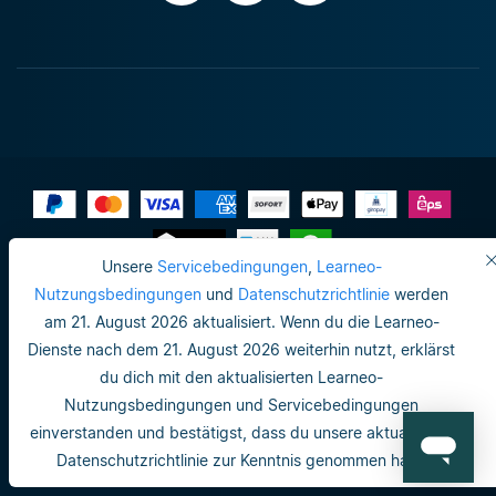
Unsere
Servicebedingungen
,
Learneo-
Impressum
Nutzungsbedingungen
und
Datenschutzrichtlinie
werden
am 21. August 2026 aktualisiert. Wenn du die Learneo-
Datenschutzrichtlinie
Dienste nach dem 21. August 2026 weiterhin nutzt, erklärst
Do not sell or share my personal info
du dich mit den aktualisierten Learneo-
Nutzungsbedingungen und Servicebedingungen
Nutzungsbedingungen
einverstanden und bestätigst, dass du unsere aktualisierte
Datenschutzrichtlinie
Datenschutzrichtlinie zur Kenntnis genommen hast.