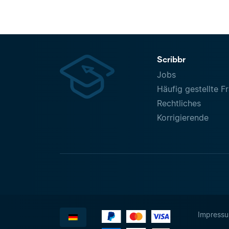
Scribbr
Jobs
Häufig gestellte F
Rechtliches
Korrigierende
Impress