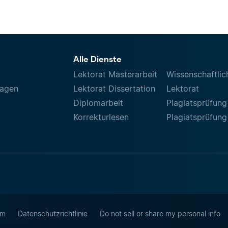
Alle Dienste
Lektorat Masterarbeit
Wissenschaftlic
ragen
Lektorat Dissertation
Lektorat
Diplomarbeit
Plagiatsprüfung
Korrekturlesen
Plagiatsprüfung
um
Datenschutzrichtlinie
Do not sell or share my personal info