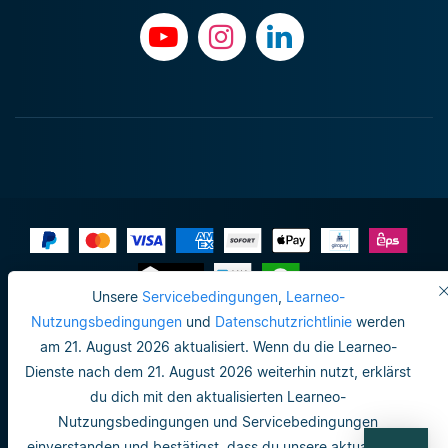
Unsere
Servicebedingungen
,
Learneo-
Impressum
Nutzungsbedingungen
und
Datenschutzrichtlinie
werden
am 21. August 2026 aktualisiert. Wenn du die Learneo-
Datenschutzrichtlinie
Dienste nach dem 21. August 2026 weiterhin nutzt, erklärst
Do not sell or share my personal info
du dich mit den aktualisierten Learneo-
Nutzungsbedingungen und Servicebedingungen
Nutzungsbedingungen
einverstanden und bestätigst, dass du unsere aktualisierte