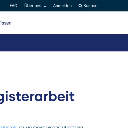
FAQ
Über uns
Anmelden
Suchen
issen
gisterarbeit
zitieren
, da sie meist weder zitierfähig