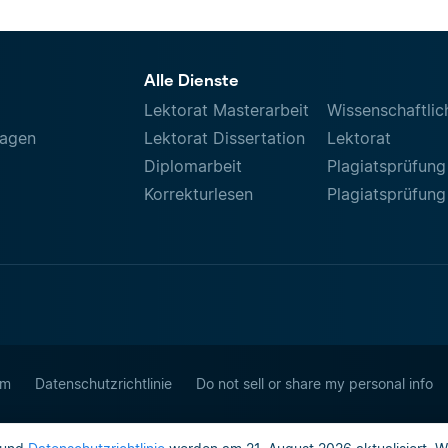
Alle Dienste
Lektorat Masterarbeit
Wissenschaftlic
ragen
Lektorat Dissertation
Lektorat
Diplomarbeit
Plagiatsprüfung
Korrekturlesen
Plagiatsprüfung
um
Datenschutzrichtlinie
Do not sell or share my personal info