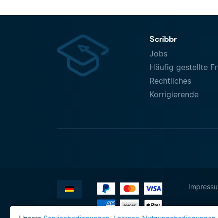
Scribbr
Jobs
Häufig gestellte F
Rechtliches
Korrigierende
Impress