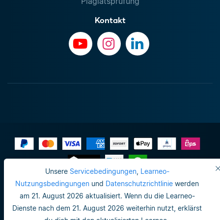
Plagiatsprüfung
Kontakt
Unsere
Servicebedingungen
,
Learneo-
Impressum
Nutzungsbedingungen
und
Datenschutzrichtlinie
werden
am 21. August 2026 aktualisiert. Wenn du die Learneo-
Datenschutzrichtlinie
Dienste nach dem 21. August 2026 weiterhin nutzt, erklärst
Do not sell or share my personal info