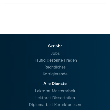
Scribbr
Jobs
Häufig gestellte Fragen
Rechtliches
Korrigierende
Alle Dienste
Lektorat Masterarbeit
Lektorat Dissertation
Diplomarbeit Korrekturlesen