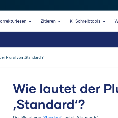
orrekturlesen
Zitieren
KI-Schreibtools
W
der Plural von ‚Standard‘?
Wie lautet der Pl
‚Standard‘?
Der Plural von ‚
Standard
‘ lautet ‚Standards‘.