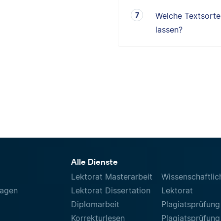
Welche Textsorten
lassen?
Alle Dienste
Lektorat Masterarbeit
Wissenschaftlic
ragen
Lektorat Dissertation
Lektorat
Diplomarbeit
Plagiatsprüfung
Korrekturlesen
Plagiatsprüfung