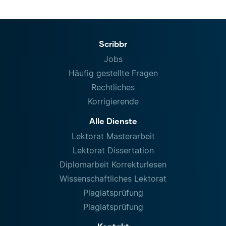
Scribbr
Jobs
Häufig gestellte Fragen
Rechtliches
Korrigierende
Alle Dienste
Lektorat Masterarbeit
Lektorat Dissertation
Diplomarbeit Korrekturlesen
Wissenschaftliches Lektorat
Plagiatsprüfung
Plagiatsprüfung