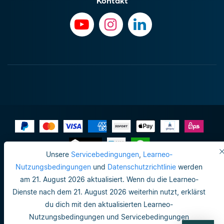
Kontakt
Unsere
Servicebedingungen
,
Learneo-
Impressum
Nutzungsbedingungen
und
Datenschutzrichtlinie
werden
am 21. August 2026 aktualisiert. Wenn du die Learneo-
Datenschutzrichtlinie
Dienste nach dem 21. August 2026 weiterhin nutzt, erklärst
Do not sell or share my personal info
du dich mit den aktualisierten Learneo-
Nutzungsbedingungen und Servicebedingungen
Nutzungsbedingungen