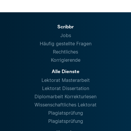
Scribbr
Jobs
Häufig gestellte Fragen
Rechtliches
Korrigierende
Alle Dienste
Lektorat Masterarbeit
Lektorat Dissertation
Diplomarbeit Korrekturlesen
Wissenschaftliches Lektorat
Plagiatsprüfung
Plagiatsprüfung