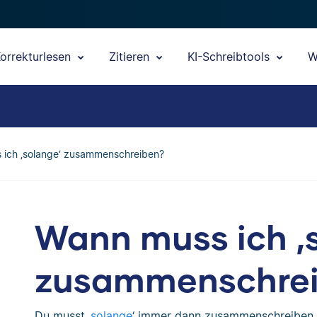
orrekturlesen
Zitieren
KI-Schreibtools
W
 ich ‚solange‘ zusammenschreiben?
Wann muss ich ‚
zusammenschre
Du musst ‚
solange
‘ immer dann zusammenschreiben,