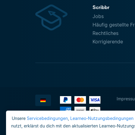
Scribbr
Jobs
Häufig gestellte F
Rechtliches
Korrigierende
Impress
Unsere
Servicebedingungen
,
Learneo-Nutzungsbedingungen
nutzt, erklärst du dich mit den aktualisierten Learneo-Nutzun