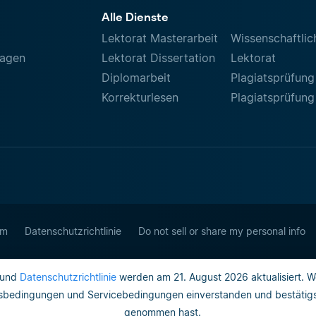
Alle Dienste
Lektorat Masterarbeit
Wissenschaftlic
ragen
Lektorat Dissertation
Lektorat
Diplomarbeit
Plagiatsprüfung
Korrekturlesen
Plagiatsprüfung
um
Datenschutzrichtlinie
Do not sell or share my personal info
und
Datenschutzrichtlinie
werden am 21. August 2026 aktualisiert. W
gsbedingungen und Servicebedingungen einverstanden und bestätigst,
genommen hast.