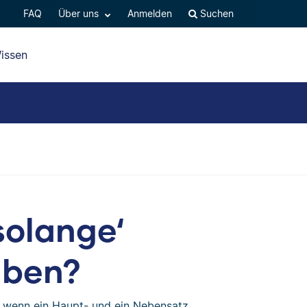
FAQ
Über uns
Anmelden
Suchen
issen
solange‘
iben?
 wenn ein Haupt- und ein Nebensatz