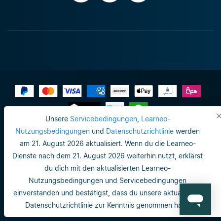
Unsere
Servicebedingungen
,
Learneo-
Impressum
Nutzungsbedingungen
und
Datenschutzrichtlinie
werden
am 21. August 2026 aktualisiert. Wenn du die Learneo-
Datenschutzrichtlinie
Dienste nach dem 21. August 2026 weiterhin nutzt, erklärst
Do not sell or share my personal info
du dich mit den aktualisierten Learneo-
Nutzungsbedingungen und Servicebedingungen
Nutzungsbedingungen
einverstanden und bestätigst, dass du unsere aktualisierte
Datenschutzrichtlinie
Datenschutzrichtlinie zur Kenntnis genommen hast.