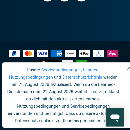
Unsere
Servicebedingungen
,
Learneo-
Impressum
Nutzungsbedingungen
und
Datenschutzrichtlinie
werden
am 21. August 2026 aktualisiert. Wenn du die Learneo-
Datenschutzrichtlinie
Dienste nach dem 21. August 2026 weiterhin nutzt, erklärst
Do not sell or share my personal info
du dich mit den aktualisierten Learneo-
Nutzungsbedingungen und Servicebedingungen
Nutzungsbedingungen
einverstanden und bestätigst, dass du unsere aktualisierte
Datenschutzrichtlinie
Datenschutzrichtlinie zur Kenntnis genommen hast.