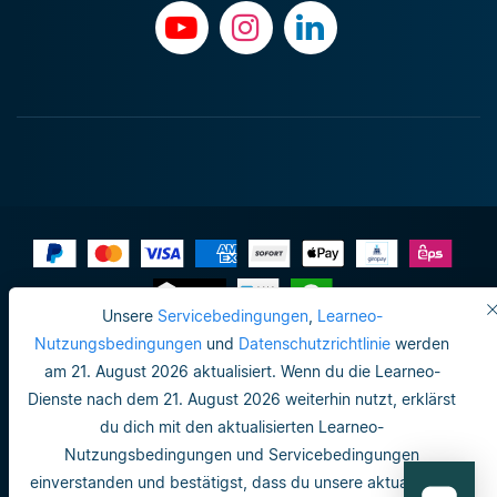
Unsere
Servicebedingungen
,
Learneo-
Impressum
Nutzungsbedingungen
und
Datenschutzrichtlinie
werden
am 21. August 2026 aktualisiert. Wenn du die Learneo-
Datenschutzrichtlinie
Dienste nach dem 21. August 2026 weiterhin nutzt, erklärst
Do not sell or share my personal info
du dich mit den aktualisierten Learneo-
Nutzungsbedingungen und Servicebedingungen
Nutzungsbedingungen
einverstanden und bestätigst, dass du unsere aktualisierte