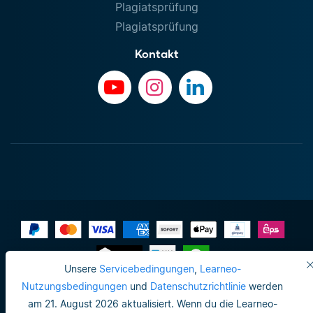
Plagiatsprüfung
Plagiatsprüfung
Kontakt
Unsere
Servicebedingungen
,
Learneo-
Impressum
Nutzungsbedingungen
und
Datenschutzrichtlinie
werden
am 21. August 2026 aktualisiert. Wenn du die Learneo-
Datenschutzrichtlinie