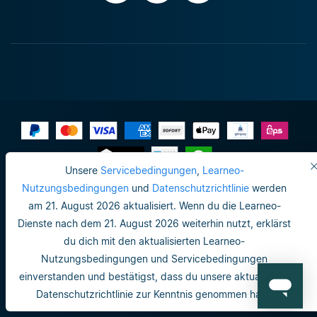
Unsere
Servicebedingungen
,
Learneo-
Impressum
Nutzungsbedingungen
und
Datenschutzrichtlinie
werden
am 21. August 2026 aktualisiert. Wenn du die Learneo-
Datenschutzrichtlinie
Dienste nach dem 21. August 2026 weiterhin nutzt, erklärst
Do not sell or share my personal info
du dich mit den aktualisierten Learneo-
Nutzungsbedingungen und Servicebedingungen
Nutzungsbedingungen
einverstanden und bestätigst, dass du unsere aktualisierte
Datenschutzrichtlinie
Datenschutzrichtlinie zur Kenntnis genommen hast.