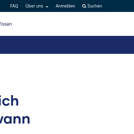
FAQ
Über uns
Anmelden
Suchen
issen
ich
wann