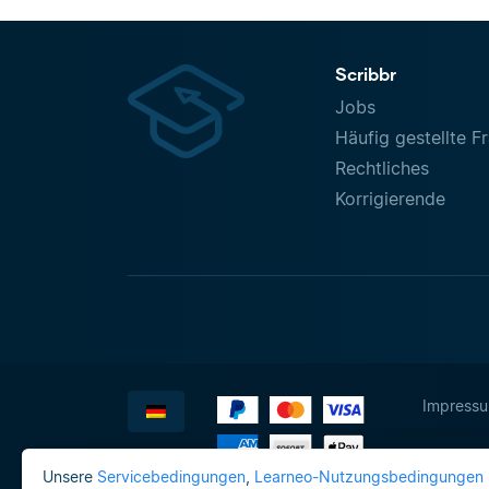
Scribbr
Jobs
Häufig gestellte F
Rechtliches
Korrigierende
Impress
Unsere
Servicebedingungen
,
Learneo-Nutzungsbedingungen