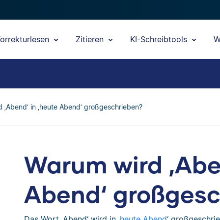
orrekturlesen
Zitieren
KI-Schreibtools
W
 ‚Abend‘ in ‚heute Abend‘ großgeschrieben?
Warum wird ‚Aben
Abend‘ großgesc
Das Wort ‚Abend‘ wird in ‚
heute Abend
‘ großgeschrie