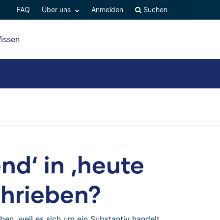
FAQ
Über uns
Anmelden
Suchen
issen
d‘ in ‚heute
hrieben?
ben, weil es sich um ein Substantiv handelt.