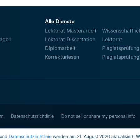
Alle Dienste
Lektorat Masterarbeit
Wissenschaftlic
ragen
Lektorat Dissertation
Lektorat
Diplomarbeit
Plagiatsprüfung
Korrekturlesen
Plagiatsprüfung
um
Datenschutzrichtlinie
Do not sell or share my personal info
und
Datenschutzrichtlinie
werden am 21. August 2026 aktualisiert. W