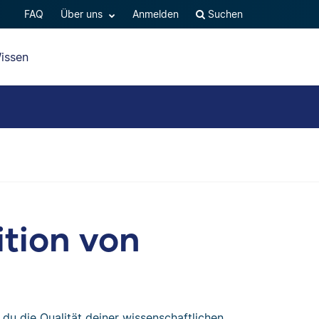
FAQ
Über uns
Anmelden
Suchen
issen
ition von
du die Qualität deiner wissenschaftlichen